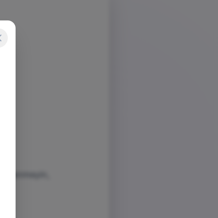
dişelenmeyin,
ım.