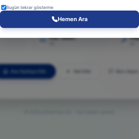
Git
Bugün tekrar gösterme
Hemen Ara
PS5 Tamiri
Pla
Git
Git
Ana Sayfaya Dön
Geri Dön
Bize Ulaşın
©
2026
ps5servisi.com - Tüm hakları saklıdır.