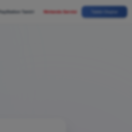
layStation Tamiri
Nintendo Servisi
Talebi Oluştur