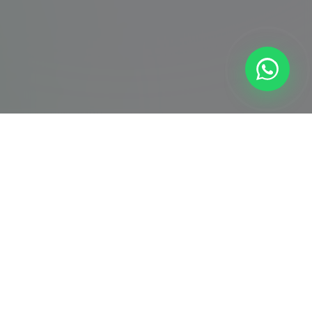
İletişim
0850 307 38 54
info@ps5servisi.com
7/24 Kesintisiz Hizmet