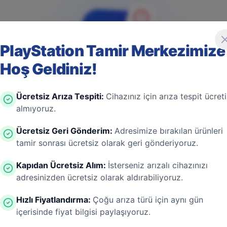
PlayStation Tamir Merkezimize
Hoş Geldiniz!
4
0
4
Ücretsiz Arıza Tespiti
:
Cihazınız için arıza tespit ücreti
almıyoruz.
Ücretsiz Geri Gönderim
:
Adresimize bırakılan ürünleri
tamir sonrası ücretsiz olarak geri gönderiyoruz.
Game Over! Sayfa Bulunamadı
Kapıdan Ücretsiz Alım
:
İsterseniz arızalı cihazınızı
adresinizden ücretsiz olarak aldırabiliyoruz.
ayfa aşırı ısınmış bir konsol gibi kapanmış olabilir. En
 bir donanım arızası değil! Sizi güvenli bölgeye taşıyal
Hızlı Fiyatlandırma
:
Çoğu arıza türü için aynı gün
içerisinde fiyat bilgisi paylaşıyoruz.