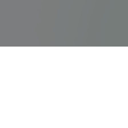
ps5servisi.com
Hızlı Bağlant
PS5 Tamiri
Türkiye'nin en kapsamlı ve güvenilir
PlayStation, PS5 ve Nintendo Switch tamir
PlayStation Ta
merkezi.
Nintendo Tami