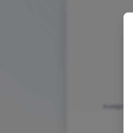
Aradığınız s
bu