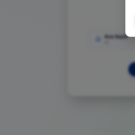
Ana Sayfa
Git