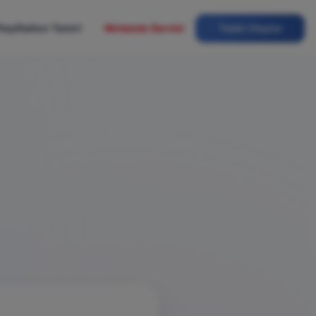
layStation Tamiri
Nintendo Servisi
Talebi Oluştur