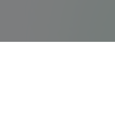
ps5servisi.com
Hızlı Bağlant
PS5 Tamiri
Türkiye'nin en kapsamlı ve güvenilir
PlayStation, PS5 ve Nintendo Switch tamir
PlayStation Ta
merkezi.
Nintendo Tami