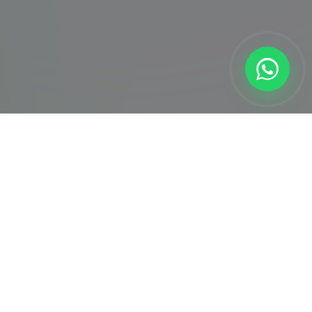
İletişim
0850 307 38 54
info@ps5servisi.com
7/24 Kesintisiz Hizmet