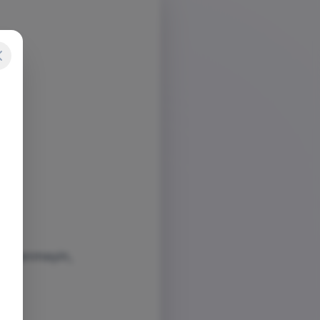
dişelenmeyin,
ım.