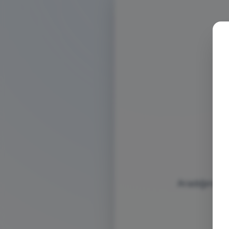
Aradığınız s
bu