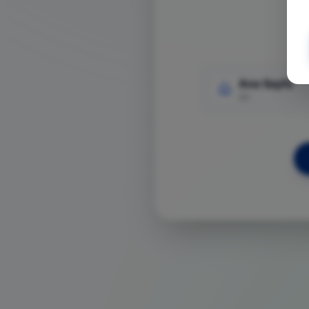
Ana Sayfa
Git