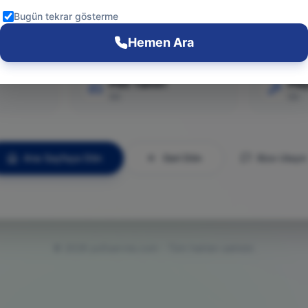
Git
Bugün tekrar gösterme
Hemen Ara
PS5 Tamiri
Pla
Git
Git
Ana Sayfaya Dön
Geri Dön
Bize Ulaşın
©
2026
ps5servisi.com - Tüm hakları saklıdır.