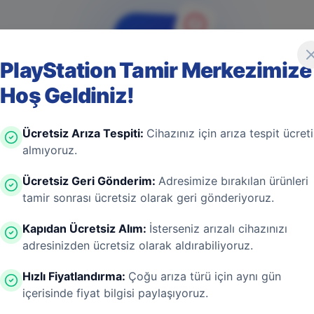
PlayStation Tamir Merkezimize
Hoş Geldiniz!
4
0
4
Ücretsiz Arıza Tespiti
:
Cihazınız için arıza tespit ücreti
almıyoruz.
Ücretsiz Geri Gönderim
:
Adresimize bırakılan ürünleri
tamir sonrası ücretsiz olarak geri gönderiyoruz.
Game Over! Sayfa Bulunamadı
Kapıdan Ücretsiz Alım
:
İsterseniz arızalı cihazınızı
adresinizden ücretsiz olarak aldırabiliyoruz.
ayfa aşırı ısınmış bir konsol gibi kapanmış olabilir. En
 bir donanım arızası değil! Sizi güvenli bölgeye taşıyal
Hızlı Fiyatlandırma
:
Çoğu arıza türü için aynı gün
içerisinde fiyat bilgisi paylaşıyoruz.