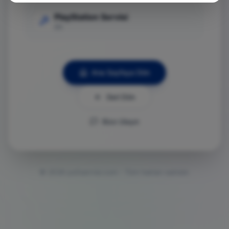
PlayStation Servisi
Git
Ana Sayfaya Dön
Geri Dön
Bize Ulaşın
©
2026
ps5servisi.com - Tüm hakları saklıdır.