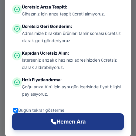
Ücretsiz Arıza Tespiti
:
Aradığınız sayfa aşırı ısınmış bir konsol
Cihazınız için arıza tespit ücreti almıyoruz.
gibi kapanmış olabilir. Endişelenmeyin, bu
Ücretsiz Geri Gönderim
:
bir donanım arızası değil! Sizi güvenli
Adresimize bırakılan ürünleri tamir sonrası ücretsiz
bölgeye taşıyalım.
olarak geri gönderiyoruz.
Kapıdan Ücretsiz Alım
:
İsterseniz arızalı cihazınızı adresinizden ücretsiz
Git
olarak aldırabiliyoruz.
Hızlı Fiyatlandırma
:
Çoğu arıza türü için aynı gün içerisinde fiyat bilgisi
Ana Sayfa
paylaşıyoruz.
Git
Bugün tekrar gösterme
PS5 Tamiri
Hemen Ara
Git