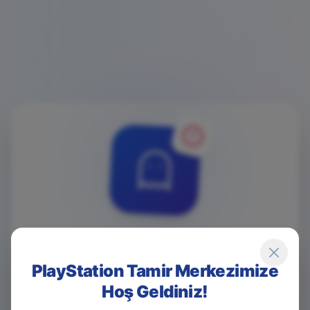
4
0
4
PlayStation Tamir Merkezimize
Hoş Geldiniz!
Game Over! Sayfa Bulunamadı