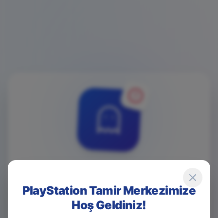
4
0
4
PlayStation Tamir Merkezimize
Hoş Geldiniz!
Game Over! Sayfa Bulunamadı