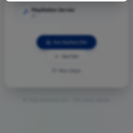
PlayStation Servisi
Git
Ana Sayfaya Dön
Geri Dön
Bize Ulaşın
©
2026
ps5servisi.com - Tüm hakları saklıdır.