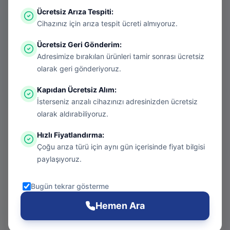
Ücretsiz Arıza Tespiti
:
Aradığınız sayfa aşırı ısınmış bir konsol
Cihazınız için arıza tespit ücreti almıyoruz.
gibi kapanmış olabilir. Endişelenmeyin, bu
Ücretsiz Geri Gönderim
:
bir donanım arızası değil! Sizi güvenli
Adresimize bırakılan ürünleri tamir sonrası ücretsiz
bölgeye taşıyalım.
olarak geri gönderiyoruz.
Kapıdan Ücretsiz Alım
:
İsterseniz arızalı cihazınızı adresinizden ücretsiz
Git
olarak aldırabiliyoruz.
Hızlı Fiyatlandırma
:
Çoğu arıza türü için aynı gün içerisinde fiyat bilgisi
Ana Sayfa
paylaşıyoruz.
Git
Bugün tekrar gösterme
PS5 Tamiri
Hemen Ara
Git