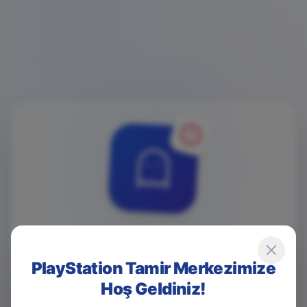
4
0
4
PlayStation Tamir Merkezimize
Hoş Geldiniz!
Game Over! Sayfa Bulunamadı