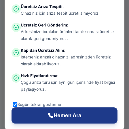
Ücretsiz Arıza Tespiti
:
Aradığınız sayfa aşırı ısınmış bir konsol
Cihazınız için arıza tespit ücreti almıyoruz.
gibi kapanmış olabilir. Endişelenmeyin, bu
Ücretsiz Geri Gönderim
:
bir donanım arızası değil! Sizi güvenli
Adresimize bırakılan ürünleri tamir sonrası ücretsiz
bölgeye taşıyalım.
olarak geri gönderiyoruz.
Kapıdan Ücretsiz Alım
:
İsterseniz arızalı cihazınızı adresinizden ücretsiz
Git
olarak aldırabiliyoruz.
Hızlı Fiyatlandırma
:
Çoğu arıza türü için aynı gün içerisinde fiyat bilgisi
Ana Sayfa
paylaşıyoruz.
Git
Bugün tekrar gösterme
PS5 Tamiri
Hemen Ara
Git