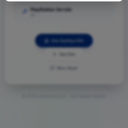
PlayStation Servisi
Git
Ana Sayfaya Dön
Geri Dön
Bize Ulaşın
©
2026
ps5servisi.com - Tüm hakları saklıdır.