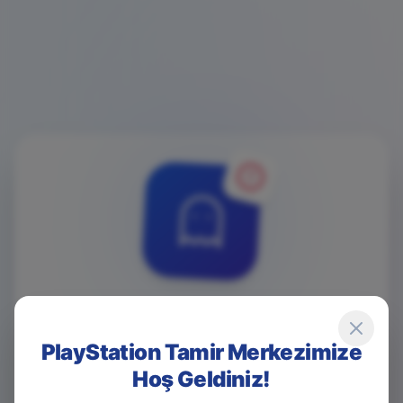
4
0
4
PlayStation Tamir Merkezimize
Hoş Geldiniz!
Game Over! Sayfa Bulunamadı