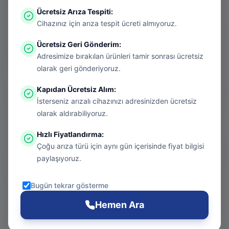
Ücretsiz Arıza Tespiti
:
Aradığınız sayfa aşırı ısınmış bir konsol
Cihazınız için arıza tespit ücreti almıyoruz.
gibi kapanmış olabilir. Endişelenmeyin, bu
Ücretsiz Geri Gönderim
:
bir donanım arızası değil! Sizi güvenli
Adresimize bırakılan ürünleri tamir sonrası ücretsiz
bölgeye taşıyalım.
olarak geri gönderiyoruz.
Kapıdan Ücretsiz Alım
:
İsterseniz arızalı cihazınızı adresinizden ücretsiz
Git
olarak aldırabiliyoruz.
Hızlı Fiyatlandırma
:
Çoğu arıza türü için aynı gün içerisinde fiyat bilgisi
Ana Sayfa
paylaşıyoruz.
Git
Bugün tekrar gösterme
PS5 Tamiri
Hemen Ara
Git