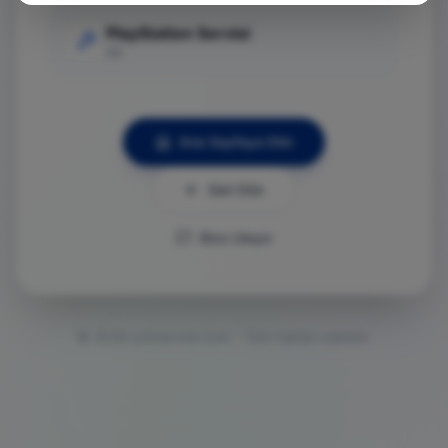
PlayStation Servisi
Git
Ana Sayfaya Dön
Geri Dön
Bize Ulaşın
©
2026
ps5servisi.com - Tüm hakları saklıdır.