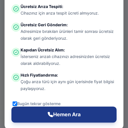
Ücretsiz Arıza Tespiti
:
Aradığınız sayfa aşırı ısınmış bir konsol
Cihazınız için arıza tespit ücreti almıyoruz.
gibi kapanmış olabilir. Endişelenmeyin, bu
Ücretsiz Geri Gönderim
:
bir donanım arızası değil! Sizi güvenli
Adresimize bırakılan ürünleri tamir sonrası ücretsiz
bölgeye taşıyalım.
olarak geri gönderiyoruz.
Kapıdan Ücretsiz Alım
:
İsterseniz arızalı cihazınızı adresinizden ücretsiz
Git
olarak aldırabiliyoruz.
Hızlı Fiyatlandırma
:
Çoğu arıza türü için aynı gün içerisinde fiyat bilgisi
Ana Sayfa
paylaşıyoruz.
Git
Bugün tekrar gösterme
PS5 Tamiri
Hemen Ara
Git