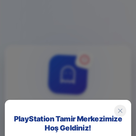
4
0
4
PlayStation Tamir Merkezimize
Hoş Geldiniz!
Game Over! Sayfa Bulunamadı