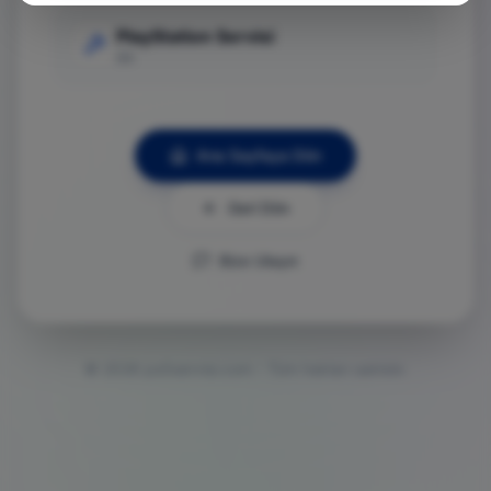
PlayStation Servisi
Git
Ana Sayfaya Dön
Geri Dön
Bize Ulaşın
©
2026
ps5servisi.com - Tüm hakları saklıdır.