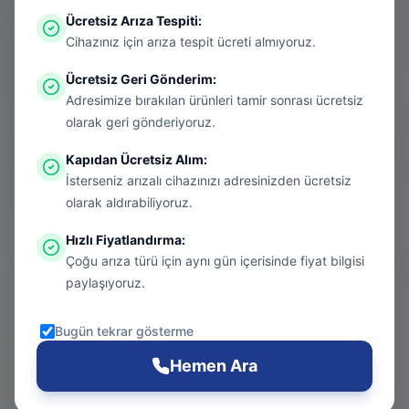
Ücretsiz Arıza Tespiti
:
Aradığınız sayfa aşırı ısınmış bir konsol
Cihazınız için arıza tespit ücreti almıyoruz.
gibi kapanmış olabilir. Endişelenmeyin, bu
Ücretsiz Geri Gönderim
:
bir donanım arızası değil! Sizi güvenli
Adresimize bırakılan ürünleri tamir sonrası ücretsiz
bölgeye taşıyalım.
olarak geri gönderiyoruz.
Kapıdan Ücretsiz Alım
:
İsterseniz arızalı cihazınızı adresinizden ücretsiz
Git
olarak aldırabiliyoruz.
Hızlı Fiyatlandırma
:
Çoğu arıza türü için aynı gün içerisinde fiyat bilgisi
Ana Sayfa
paylaşıyoruz.
Git
Bugün tekrar gösterme
PS5 Tamiri
Hemen Ara
Git