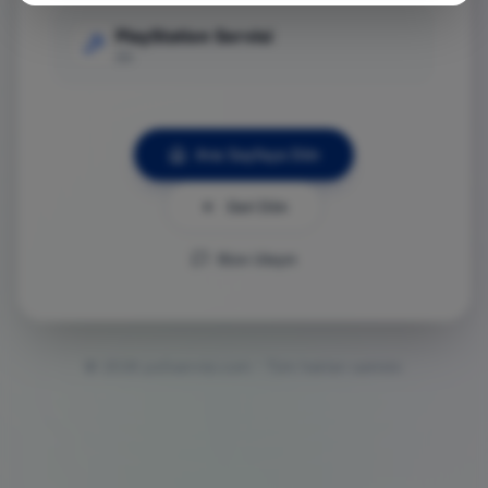
PlayStation Servisi
Git
Ana Sayfaya Dön
Geri Dön
Bize Ulaşın
©
2026
ps5servisi.com - Tüm hakları saklıdır.