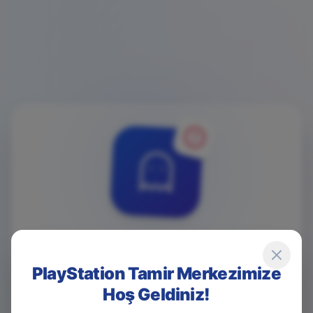
4
0
4
PlayStation Tamir Merkezimize
Hoş Geldiniz!
Game Over! Sayfa Bulunamadı