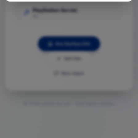
PlayStation Servisi
Git
Ana Sayfaya Dön
Geri Dön
Bize Ulaşın
©
2026
ps5servisi.com - Tüm hakları saklıdır.