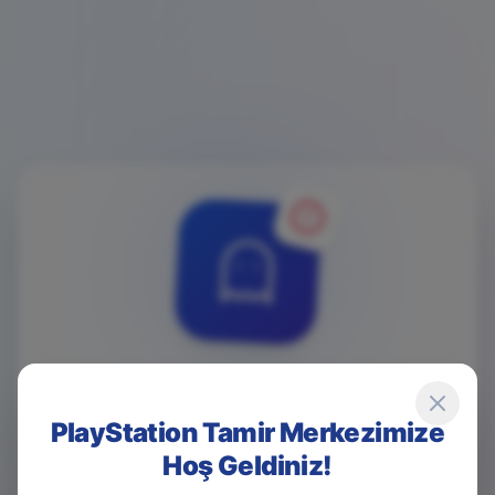
4
0
4
PlayStation Tamir Merkezimize
Hoş Geldiniz!
Game Over! Sayfa Bulunamadı