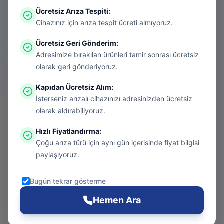
Ücretsiz Arıza Tespiti
:
Aradığınız sayfa aşırı ısınmış bir konsol
Cihazınız için arıza tespit ücreti almıyoruz.
gibi kapanmış olabilir. Endişelenmeyin, bu
Ücretsiz Geri Gönderim
:
bir donanım arızası değil! Sizi güvenli
Adresimize bırakılan ürünleri tamir sonrası ücretsiz
bölgeye taşıyalım.
olarak geri gönderiyoruz.
Kapıdan Ücretsiz Alım
:
İsterseniz arızalı cihazınızı adresinizden ücretsiz
Git
olarak aldırabiliyoruz.
Hızlı Fiyatlandırma
:
Çoğu arıza türü için aynı gün içerisinde fiyat bilgisi
Ana Sayfa
paylaşıyoruz.
Git
Bugün tekrar gösterme
PS5 Tamiri
Hemen Ara
Git