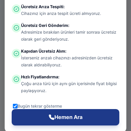
Ücretsiz Arıza Tespiti
:
Aradığınız sayfa aşırı ısınmış bir konsol
Cihazınız için arıza tespit ücreti almıyoruz.
gibi kapanmış olabilir. Endişelenmeyin, bu
Ücretsiz Geri Gönderim
:
bir donanım arızası değil! Sizi güvenli
Adresimize bırakılan ürünleri tamir sonrası ücretsiz
bölgeye taşıyalım.
olarak geri gönderiyoruz.
Kapıdan Ücretsiz Alım
:
İsterseniz arızalı cihazınızı adresinizden ücretsiz
Git
olarak aldırabiliyoruz.
Hızlı Fiyatlandırma
:
Çoğu arıza türü için aynı gün içerisinde fiyat bilgisi
Ana Sayfa
paylaşıyoruz.
Git
Bugün tekrar gösterme
PS5 Tamiri
Hemen Ara
Git