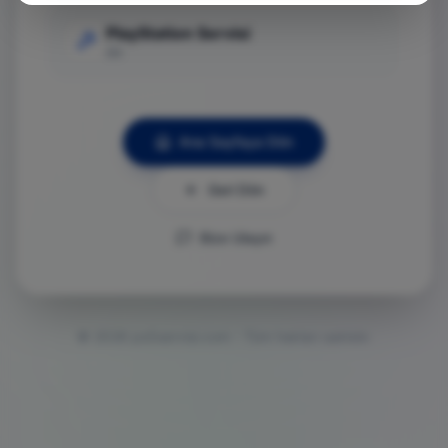
PlayStation Servisi
Git
Ana Sayfaya Dön
Geri Dön
Bize Ulaşın
©
2026
ps5servisi.com - Tüm hakları saklıdır.