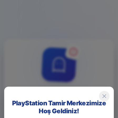
4
0
4
PlayStation Tamir Merkezimize
Hoş Geldiniz!
Game Over! Sayfa Bulunamadı