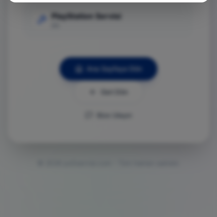
PlayStation Servisi
Git
Ana Sayfaya Dön
Geri Dön
Bize Ulaşın
©
2026
ps5servisi.com - Tüm hakları saklıdır.