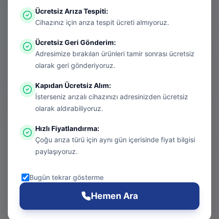
Ücretsiz Arıza Tespiti
:
Aradığınız sayfa aşırı ısınmış bir konsol
Cihazınız için arıza tespit ücreti almıyoruz.
gibi kapanmış olabilir. Endişelenmeyin, bu
Ücretsiz Geri Gönderim
:
bir donanım arızası değil! Sizi güvenli
Adresimize bırakılan ürünleri tamir sonrası ücretsiz
bölgeye taşıyalım.
olarak geri gönderiyoruz.
Kapıdan Ücretsiz Alım
:
İsterseniz arızalı cihazınızı adresinizden ücretsiz
Git
olarak aldırabiliyoruz.
Hızlı Fiyatlandırma
:
Çoğu arıza türü için aynı gün içerisinde fiyat bilgisi
Ana Sayfa
paylaşıyoruz.
Git
Bugün tekrar gösterme
PS5 Tamiri
Hemen Ara
Git