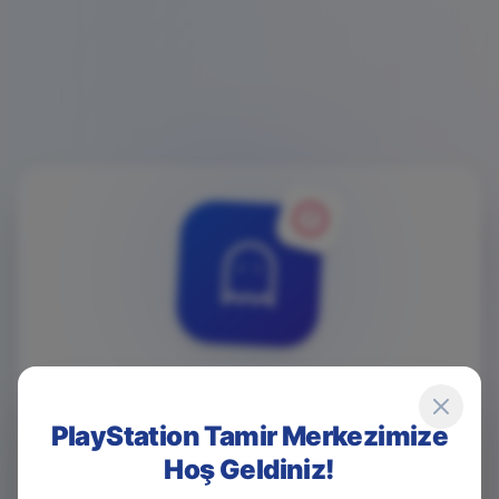
4
0
4
PlayStation Tamir Merkezimize
Hoş Geldiniz!
Game Over! Sayfa Bulunamadı