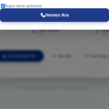
Git
Bugün tekrar gösterme
Hemen Ara
PS5 Tamiri
Pla
Git
Git
Ana Sayfaya Dön
Geri Dön
Bize Ulaşın
©
2026
ps5servisi.com - Tüm hakları saklıdır.