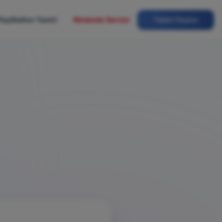
layStation Tamiri
Nintendo Servisi
Talebi Oluştur