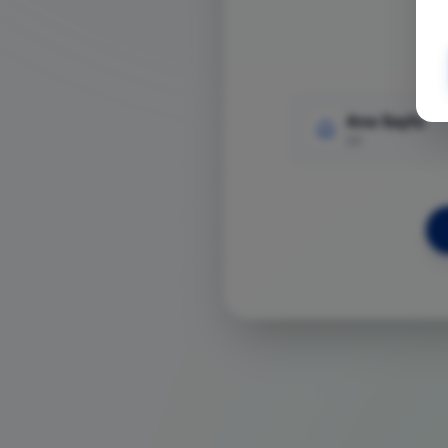
Ana Sayfa
Git