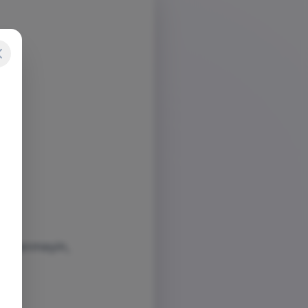
dişelenmeyin,
ım.