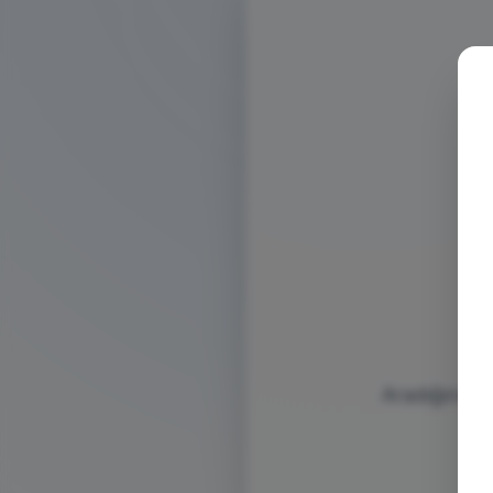
Aradığınız s
bu