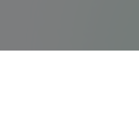
ps5servisi.com
Hızlı Bağlant
PS5 Tamiri
Türkiye'nin en kapsamlı ve güvenilir
PlayStation, PS5 ve Nintendo Switch tamir
PlayStation Ta
merkezi.
Nintendo Tami