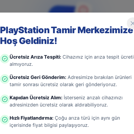
PlayStation Tamir Merkezimize
Hoş Geldiniz!
4
0
4
Ücretsiz Arıza Tespiti
:
Cihazınız için arıza tespit ücreti
almıyoruz.
Ücretsiz Geri Gönderim
:
Adresimize bırakılan ürünleri
tamir sonrası ücretsiz olarak geri gönderiyoruz.
Game Over! Sayfa Bulunamadı
Kapıdan Ücretsiz Alım
:
İsterseniz arızalı cihazınızı
adresinizden ücretsiz olarak aldırabiliyoruz.
ayfa aşırı ısınmış bir konsol gibi kapanmış olabilir. En
 bir donanım arızası değil! Sizi güvenli bölgeye taşıyal
Hızlı Fiyatlandırma
:
Çoğu arıza türü için aynı gün
içerisinde fiyat bilgisi paylaşıyoruz.