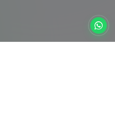
İletişim
0850 307 38 54
info@ps5servisi.com
7/24 Kesintisiz Hizmet