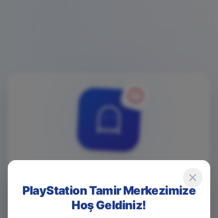
4
0
4
PlayStation Tamir Merkezimize
Hoş Geldiniz!
Game Over! Sayfa Bulunamadı