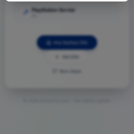
PlayStation Servisi
Git
Ana Sayfaya Dön
Geri Dön
Bize Ulaşın
©
2026
ps5servisi.com - Tüm hakları saklıdır.