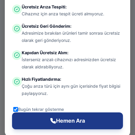
Ücretsiz Arıza Tespiti
:
Aradığınız sayfa aşırı ısınmış bir konsol
Cihazınız için arıza tespit ücreti almıyoruz.
gibi kapanmış olabilir. Endişelenmeyin, bu
Ücretsiz Geri Gönderim
:
bir donanım arızası değil! Sizi güvenli
Adresimize bırakılan ürünleri tamir sonrası ücretsiz
bölgeye taşıyalım.
olarak geri gönderiyoruz.
Kapıdan Ücretsiz Alım
:
İsterseniz arızalı cihazınızı adresinizden ücretsiz
Git
olarak aldırabiliyoruz.
Hızlı Fiyatlandırma
:
Çoğu arıza türü için aynı gün içerisinde fiyat bilgisi
Ana Sayfa
paylaşıyoruz.
Git
Bugün tekrar gösterme
PS5 Tamiri
Hemen Ara
Git