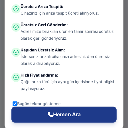
Ücretsiz Arıza Tespiti
:
Aradığınız sayfa aşırı ısınmış bir konsol
Cihazınız için arıza tespit ücreti almıyoruz.
gibi kapanmış olabilir. Endişelenmeyin, bu
Ücretsiz Geri Gönderim
:
bir donanım arızası değil! Sizi güvenli
Adresimize bırakılan ürünleri tamir sonrası ücretsiz
bölgeye taşıyalım.
olarak geri gönderiyoruz.
Kapıdan Ücretsiz Alım
:
İsterseniz arızalı cihazınızı adresinizden ücretsiz
Git
olarak aldırabiliyoruz.
Hızlı Fiyatlandırma
:
Çoğu arıza türü için aynı gün içerisinde fiyat bilgisi
Ana Sayfa
paylaşıyoruz.
Git
Bugün tekrar gösterme
PS5 Tamiri
Hemen Ara
Git