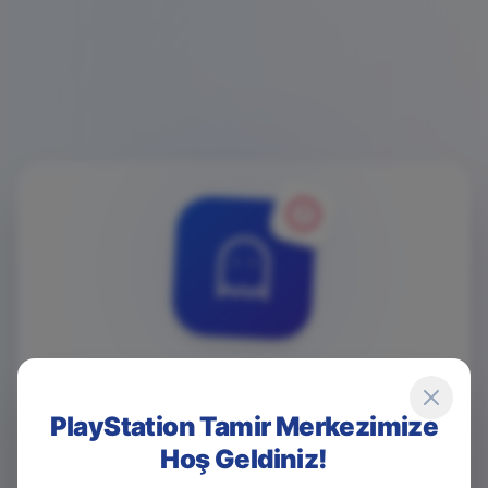
4
0
4
PlayStation Tamir Merkezimize
Hoş Geldiniz!
Game Over! Sayfa Bulunamadı