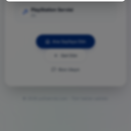
PlayStation Servisi
Git
Ana Sayfaya Dön
Geri Dön
Bize Ulaşın
©
2026
ps5servisi.com - Tüm hakları saklıdır.