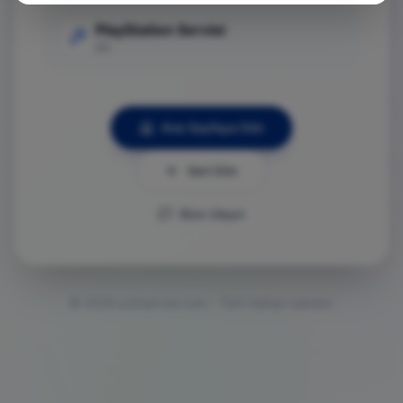
PlayStation Servisi
Git
Ana Sayfaya Dön
Geri Dön
Bize Ulaşın
©
2026
ps5servisi.com - Tüm hakları saklıdır.