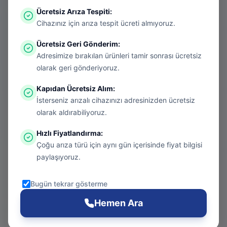
Ücretsiz Arıza Tespiti
:
Aradığınız sayfa aşırı ısınmış bir konsol
Cihazınız için arıza tespit ücreti almıyoruz.
gibi kapanmış olabilir. Endişelenmeyin, bu
Ücretsiz Geri Gönderim
:
bir donanım arızası değil! Sizi güvenli
Adresimize bırakılan ürünleri tamir sonrası ücretsiz
bölgeye taşıyalım.
olarak geri gönderiyoruz.
Kapıdan Ücretsiz Alım
:
İsterseniz arızalı cihazınızı adresinizden ücretsiz
Git
olarak aldırabiliyoruz.
Hızlı Fiyatlandırma
:
Çoğu arıza türü için aynı gün içerisinde fiyat bilgisi
Ana Sayfa
paylaşıyoruz.
Git
Bugün tekrar gösterme
PS5 Tamiri
Hemen Ara
Git