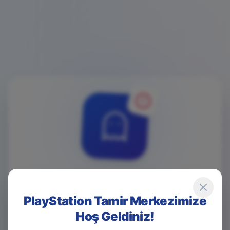
4
0
4
PlayStation Tamir Merkezimize
Hoş Geldiniz!
Game Over! Sayfa Bulunamadı