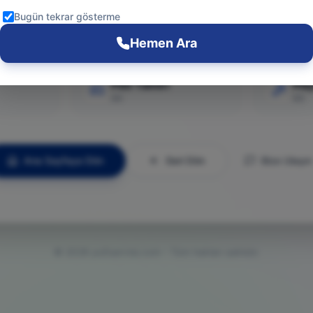
Git
Bugün tekrar gösterme
Hemen Ara
PS5 Tamiri
Pla
Git
Git
Ana Sayfaya Dön
Geri Dön
Bize Ulaşın
©
2026
ps5servisi.com - Tüm hakları saklıdır.