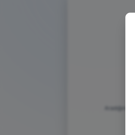
Aradığınız s
bu