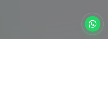
İletişim
0850 307 38 54
info@ps5servisi.com
7/24 Kesintisiz Hizmet