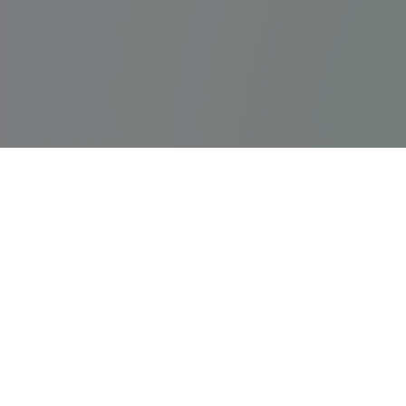
ps5servisi.com
Hızlı Bağlant
PS5 Tamiri
Türkiye'nin en kapsamlı ve güvenilir
PlayStation, PS5 ve Nintendo Switch tamir
PlayStation Ta
merkezi.
Nintendo Tami