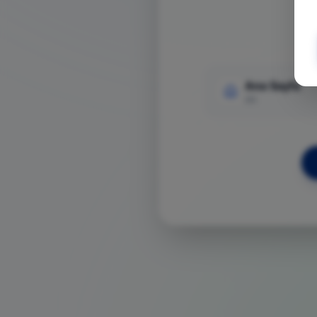
Ana Sayfa
Git