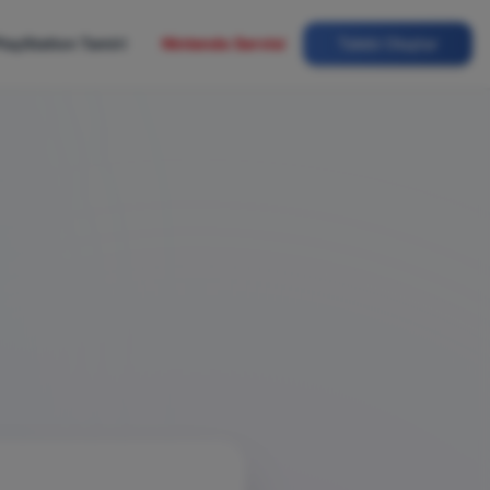
layStation Tamiri
Nintendo Servisi
Talebi Oluştur