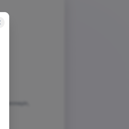
dişelenmeyin,
ım.