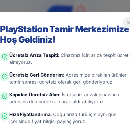
PlayStation Tamir Merkezimize
Hoş Geldiniz!
4
0
4
Ücretsiz Arıza Tespiti
:
Cihazınız için arıza tespit ücreti
almıyoruz.
Ücretsiz Geri Gönderim
:
Adresimize bırakılan ürünleri
tamir sonrası ücretsiz olarak geri gönderiyoruz.
Game Over! Sayfa Bulunamadı
Kapıdan Ücretsiz Alım
:
İsterseniz arızalı cihazınızı
adresinizden ücretsiz olarak aldırabiliyoruz.
ayfa aşırı ısınmış bir konsol gibi kapanmış olabilir. En
 bir donanım arızası değil! Sizi güvenli bölgeye taşıyal
Hızlı Fiyatlandırma
:
Çoğu arıza türü için aynı gün
içerisinde fiyat bilgisi paylaşıyoruz.