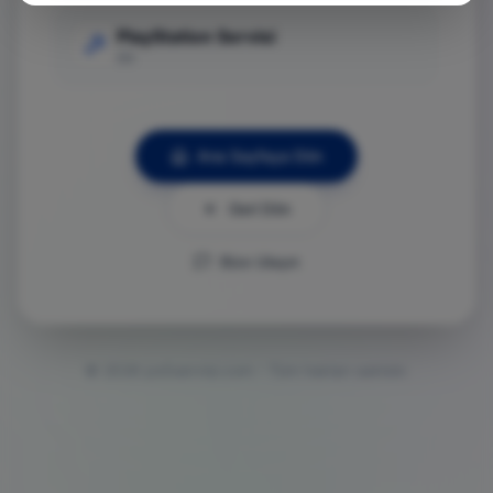
PlayStation Servisi
Git
Ana Sayfaya Dön
Geri Dön
Bize Ulaşın
©
2026
ps5servisi.com - Tüm hakları saklıdır.