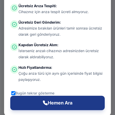
Ücretsiz Arıza Tespiti
:
Aradığınız sayfa aşırı ısınmış bir konsol
Cihazınız için arıza tespit ücreti almıyoruz.
gibi kapanmış olabilir. Endişelenmeyin, bu
Ücretsiz Geri Gönderim
:
bir donanım arızası değil! Sizi güvenli
Adresimize bırakılan ürünleri tamir sonrası ücretsiz
bölgeye taşıyalım.
olarak geri gönderiyoruz.
Kapıdan Ücretsiz Alım
:
İsterseniz arızalı cihazınızı adresinizden ücretsiz
Git
olarak aldırabiliyoruz.
Hızlı Fiyatlandırma
:
Çoğu arıza türü için aynı gün içerisinde fiyat bilgisi
Ana Sayfa
paylaşıyoruz.
Git
Bugün tekrar gösterme
PS5 Tamiri
Hemen Ara
Git