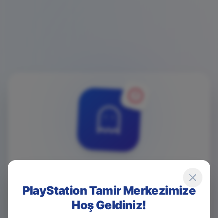
4
0
4
PlayStation Tamir Merkezimize
Hoş Geldiniz!
Game Over! Sayfa Bulunamadı