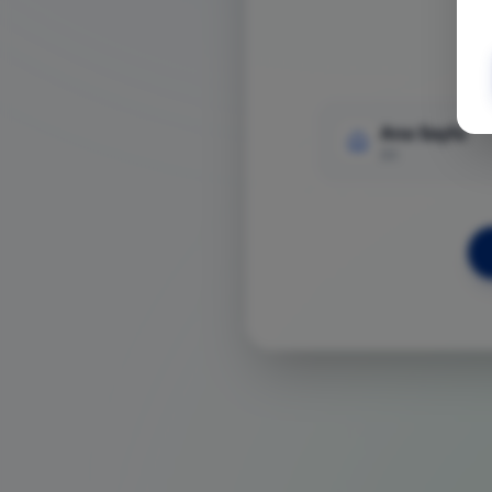
Ana Sayfa
Git