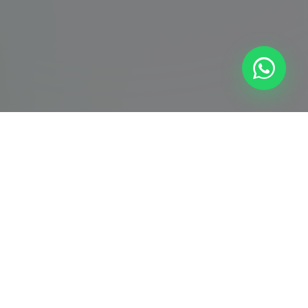
İletişim
0850 307 38 54
info@ps5servisi.com
7/24 Kesintisiz Hizmet