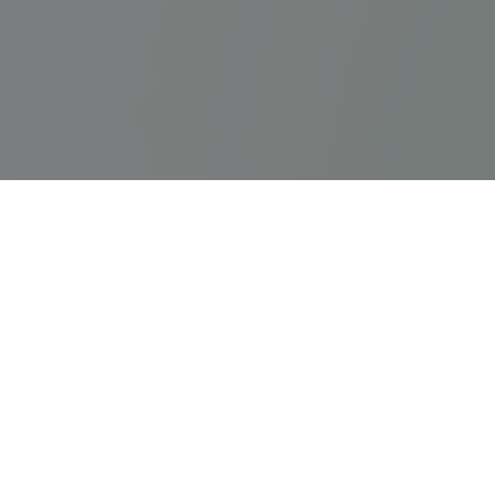
ps5servisi.com
Hızlı Bağlant
PS5 Tamiri
Türkiye'nin en kapsamlı ve güvenilir
PlayStation, PS5 ve Nintendo Switch tamir
PlayStation Ta
merkezi.
Nintendo Tami