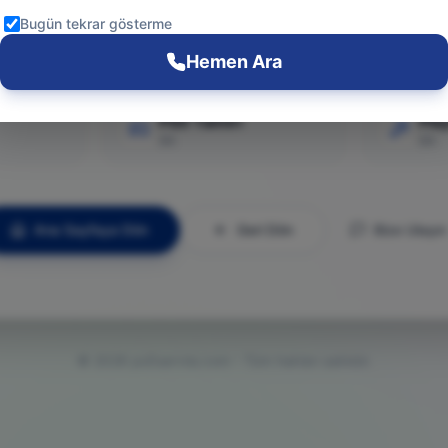
Git
Bugün tekrar gösterme
Hemen Ara
PS5 Tamiri
Pla
Git
Git
Ana Sayfaya Dön
Geri Dön
Bize Ulaşın
©
2026
ps5servisi.com - Tüm hakları saklıdır.