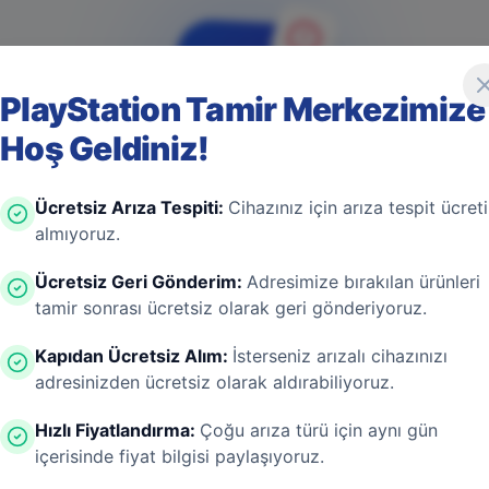
PlayStation Tamir Merkezimize
Hoş Geldiniz!
4
0
4
Ücretsiz Arıza Tespiti
:
Cihazınız için arıza tespit ücreti
almıyoruz.
Ücretsiz Geri Gönderim
:
Adresimize bırakılan ürünleri
tamir sonrası ücretsiz olarak geri gönderiyoruz.
Game Over! Sayfa Bulunamadı
Kapıdan Ücretsiz Alım
:
İsterseniz arızalı cihazınızı
adresinizden ücretsiz olarak aldırabiliyoruz.
ayfa aşırı ısınmış bir konsol gibi kapanmış olabilir. En
 bir donanım arızası değil! Sizi güvenli bölgeye taşıyal
Hızlı Fiyatlandırma
:
Çoğu arıza türü için aynı gün
içerisinde fiyat bilgisi paylaşıyoruz.