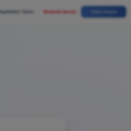
layStation Tamiri
Nintendo Servisi
Talebi Oluştur