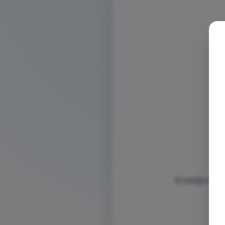
Aradığınız s
bu