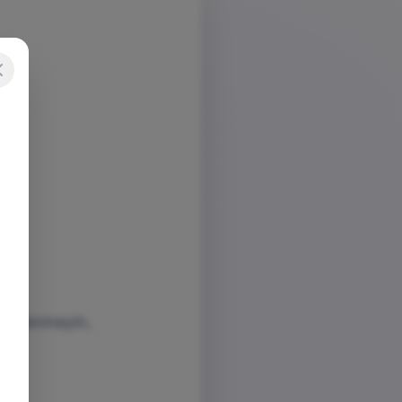
dişelenmeyin,
ım.