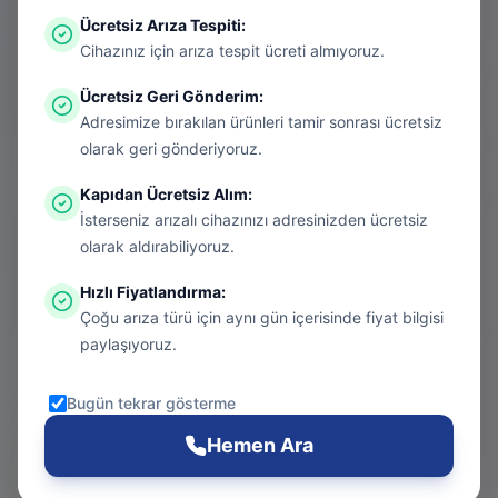
Ücretsiz Arıza Tespiti
:
Aradığınız sayfa aşırı ısınmış bir konsol
Cihazınız için arıza tespit ücreti almıyoruz.
gibi kapanmış olabilir. Endişelenmeyin, bu
Ücretsiz Geri Gönderim
:
bir donanım arızası değil! Sizi güvenli
Adresimize bırakılan ürünleri tamir sonrası ücretsiz
bölgeye taşıyalım.
olarak geri gönderiyoruz.
Kapıdan Ücretsiz Alım
:
İsterseniz arızalı cihazınızı adresinizden ücretsiz
Git
olarak aldırabiliyoruz.
Hızlı Fiyatlandırma
:
Çoğu arıza türü için aynı gün içerisinde fiyat bilgisi
Ana Sayfa
paylaşıyoruz.
Git
Bugün tekrar gösterme
PS5 Tamiri
Hemen Ara
Git