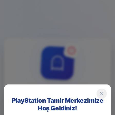
4
0
4
PlayStation Tamir Merkezimize
Hoş Geldiniz!
Game Over! Sayfa Bulunamadı