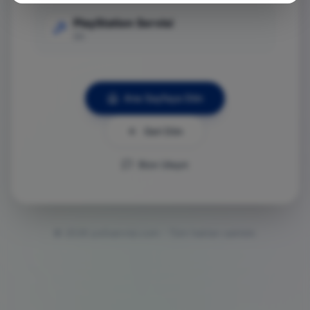
PlayStation Servisi
Git
Ana Sayfaya Dön
Geri Dön
Bize Ulaşın
©
2026
ps5servisi.com - Tüm hakları saklıdır.