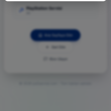
PlayStation Servisi
Git
Ana Sayfaya Dön
Geri Dön
Bize Ulaşın
©
2026
ps5servisi.com - Tüm hakları saklıdır.