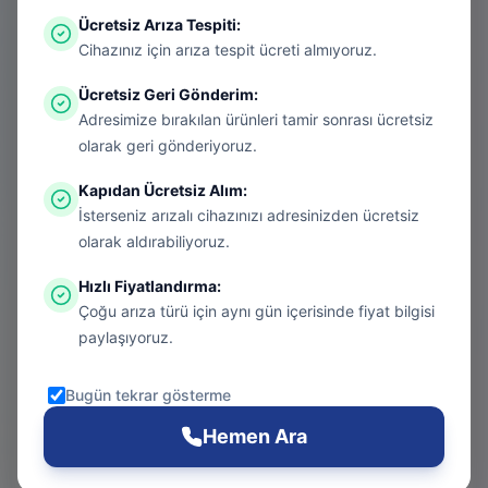
Ücretsiz Arıza Tespiti
:
Aradığınız sayfa aşırı ısınmış bir konsol
Cihazınız için arıza tespit ücreti almıyoruz.
gibi kapanmış olabilir. Endişelenmeyin, bu
Ücretsiz Geri Gönderim
:
bir donanım arızası değil! Sizi güvenli
Adresimize bırakılan ürünleri tamir sonrası ücretsiz
bölgeye taşıyalım.
olarak geri gönderiyoruz.
Kapıdan Ücretsiz Alım
:
İsterseniz arızalı cihazınızı adresinizden ücretsiz
Git
olarak aldırabiliyoruz.
Hızlı Fiyatlandırma
:
Çoğu arıza türü için aynı gün içerisinde fiyat bilgisi
Ana Sayfa
paylaşıyoruz.
Git
Bugün tekrar gösterme
PS5 Tamiri
Hemen Ara
Git