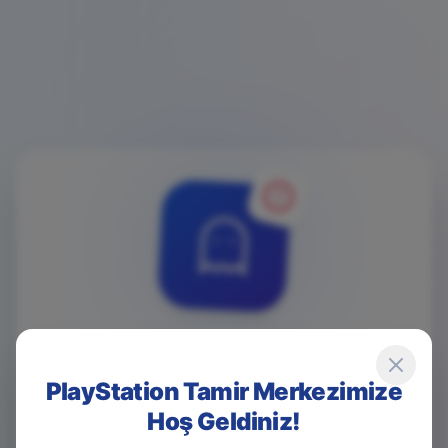
4
0
4
PlayStation Tamir Merkezimize
Hoş Geldiniz!
Game Over! Sayfa Bulunamadı