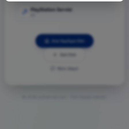
PlayStation Servisi
Git
Ana Sayfaya Dön
Geri Dön
Bize Ulaşın
©
2026
ps5servisi.com - Tüm hakları saklıdır.