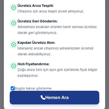
Ücretsiz Arıza Tespiti
:
Aradığınız sayfa aşırı ısınmış bir konsol
Cihazınız için arıza tespit ücreti almıyoruz.
gibi kapanmış olabilir. Endişelenmeyin, bu
Ücretsiz Geri Gönderim
:
bir donanım arızası değil! Sizi güvenli
Adresimize bırakılan ürünleri tamir sonrası ücretsiz
bölgeye taşıyalım.
olarak geri gönderiyoruz.
Kapıdan Ücretsiz Alım
:
İsterseniz arızalı cihazınızı adresinizden ücretsiz
Git
olarak aldırabiliyoruz.
Hızlı Fiyatlandırma
:
Çoğu arıza türü için aynı gün içerisinde fiyat bilgisi
Ana Sayfa
paylaşıyoruz.
Git
Bugün tekrar gösterme
PS5 Tamiri
Hemen Ara
Git