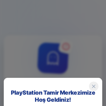
4
0
4
PlayStation Tamir Merkezimize
Hoş Geldiniz!
Game Over! Sayfa Bulunamadı