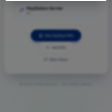
PlayStation Servisi
Git
Ana Sayfaya Dön
Geri Dön
Bize Ulaşın
©
2026
ps5servisi.com - Tüm hakları saklıdır.