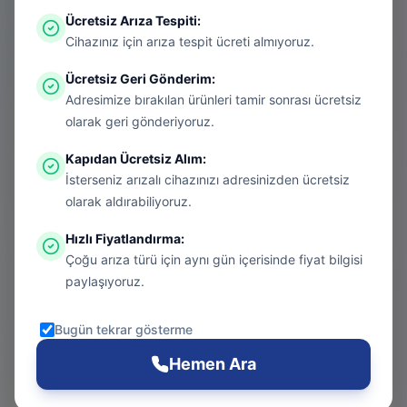
Ücretsiz Arıza Tespiti
:
Aradığınız sayfa aşırı ısınmış bir konsol
Cihazınız için arıza tespit ücreti almıyoruz.
gibi kapanmış olabilir. Endişelenmeyin, bu
Ücretsiz Geri Gönderim
:
bir donanım arızası değil! Sizi güvenli
Adresimize bırakılan ürünleri tamir sonrası ücretsiz
bölgeye taşıyalım.
olarak geri gönderiyoruz.
Kapıdan Ücretsiz Alım
:
İsterseniz arızalı cihazınızı adresinizden ücretsiz
Git
olarak aldırabiliyoruz.
Hızlı Fiyatlandırma
:
Çoğu arıza türü için aynı gün içerisinde fiyat bilgisi
Ana Sayfa
paylaşıyoruz.
Git
Bugün tekrar gösterme
PS5 Tamiri
Hemen Ara
Git