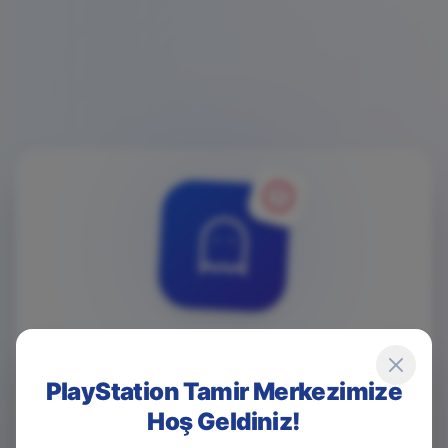
4
0
4
PlayStation Tamir Merkezimize
Hoş Geldiniz!
Game Over! Sayfa Bulunamadı