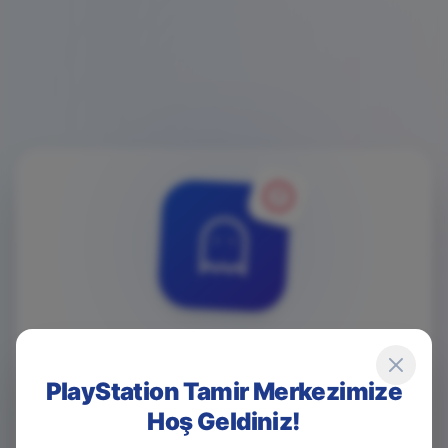
4
0
4
PlayStation Tamir Merkezimize
Hoş Geldiniz!
Game Over! Sayfa Bulunamadı