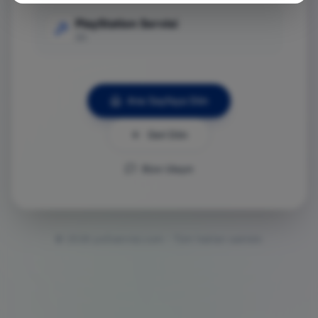
PlayStation Servisi
Git
Ana Sayfaya Dön
Geri Dön
Bize Ulaşın
©
2026
ps5servisi.com - Tüm hakları saklıdır.