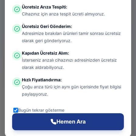
Ücretsiz Arıza Tespiti
:
Aradığınız sayfa aşırı ısınmış bir konsol
Cihazınız için arıza tespit ücreti almıyoruz.
gibi kapanmış olabilir. Endişelenmeyin, bu
Ücretsiz Geri Gönderim
:
bir donanım arızası değil! Sizi güvenli
Adresimize bırakılan ürünleri tamir sonrası ücretsiz
bölgeye taşıyalım.
olarak geri gönderiyoruz.
Kapıdan Ücretsiz Alım
:
İsterseniz arızalı cihazınızı adresinizden ücretsiz
Git
olarak aldırabiliyoruz.
Hızlı Fiyatlandırma
:
Çoğu arıza türü için aynı gün içerisinde fiyat bilgisi
Ana Sayfa
paylaşıyoruz.
Git
Bugün tekrar gösterme
PS5 Tamiri
Hemen Ara
Git