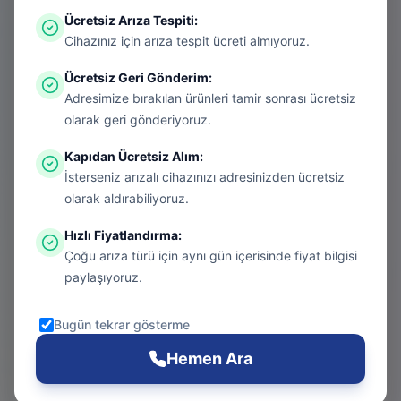
Ücretsiz Arıza Tespiti
:
Aradığınız sayfa aşırı ısınmış bir konsol
Cihazınız için arıza tespit ücreti almıyoruz.
gibi kapanmış olabilir. Endişelenmeyin, bu
Ücretsiz Geri Gönderim
:
bir donanım arızası değil! Sizi güvenli
Adresimize bırakılan ürünleri tamir sonrası ücretsiz
bölgeye taşıyalım.
olarak geri gönderiyoruz.
Kapıdan Ücretsiz Alım
:
İsterseniz arızalı cihazınızı adresinizden ücretsiz
Git
olarak aldırabiliyoruz.
Hızlı Fiyatlandırma
:
Çoğu arıza türü için aynı gün içerisinde fiyat bilgisi
Ana Sayfa
paylaşıyoruz.
Git
Bugün tekrar gösterme
PS5 Tamiri
Hemen Ara
Git