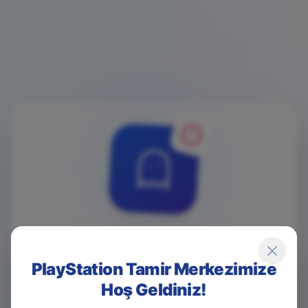
4
0
4
PlayStation Tamir Merkezimize
Hoş Geldiniz!
Game Over! Sayfa Bulunamadı