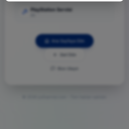
PlayStation Servisi
Git
Ana Sayfaya Dön
Geri Dön
Bize Ulaşın
©
2026
ps5servisi.com - Tüm hakları saklıdır.