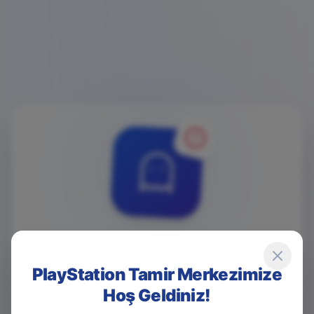
4
0
4
PlayStation Tamir Merkezimize
Hoş Geldiniz!
Game Over! Sayfa Bulunamadı