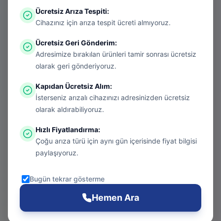
Ücretsiz Arıza Tespiti
:
Aradığınız sayfa aşırı ısınmış bir konsol
Cihazınız için arıza tespit ücreti almıyoruz.
gibi kapanmış olabilir. Endişelenmeyin, bu
Ücretsiz Geri Gönderim
:
bir donanım arızası değil! Sizi güvenli
Adresimize bırakılan ürünleri tamir sonrası ücretsiz
bölgeye taşıyalım.
olarak geri gönderiyoruz.
Kapıdan Ücretsiz Alım
:
İsterseniz arızalı cihazınızı adresinizden ücretsiz
Git
olarak aldırabiliyoruz.
Hızlı Fiyatlandırma
:
Çoğu arıza türü için aynı gün içerisinde fiyat bilgisi
Ana Sayfa
paylaşıyoruz.
Git
Bugün tekrar gösterme
PS5 Tamiri
Hemen Ara
Git